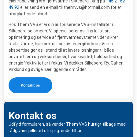
eller rådgivning om fjernvarme i Silkeborg. Ring på
+45 21 62
49 92
eller send en e-mail til
themvvs@hotmail.com
for et
uforpligtende tilbud.
Hos Them VVS er vi din autoriserede VVS-installatør i
Silkeborg og omegn. Vi specialiserer os i installation,
optimering og service af fjernvarmesystemer, der sikrer
stabil varme, høj komfort og lavt energiforbrug. Vores
ekspertise gør os i stand til at levere løsninger til både
private hjem og virksomheder, hvor kvalitet, holdbarhed og
energieffektivitet er i fokus. Vi dækker Silkeborg, Ry, Galten,
Virklund og øvrige nærliggende områder.
Kontakt os
Kontakt os
Udfyld formularen, så vender Them VVS hurtigt tilbage med
rådgivning eller et uforpligtende tilbud.