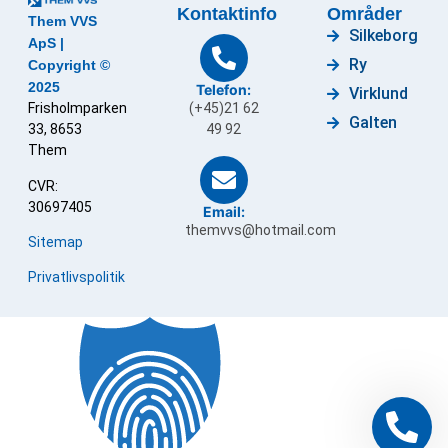
Kontaktinfo
Områder
Them VVS
Silkeborg
ApS |
Ry
Copyright ©
2025
Telefon:
Virklund
Frisholmparken
(+45)21 62
Galten
33, 8653
49 92
Them
CVR:
30697405
Email:
themvvs@hotmail.com
Sitemap
Privatlivspolitik