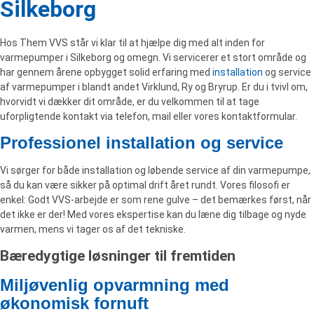
Silkeborg
Hos Them VVS står vi klar til at hjælpe dig med alt inden for
varmepumper i Silkeborg og omegn. Vi servicerer et stort område og
har gennem årene opbygget solid erfaring med
installation
og service
af varmepumper i blandt andet Virklund, Ry og Bryrup. Er du i tvivl om,
hvorvidt vi dækker dit område, er du velkommen til at tage
uforpligtende kontakt via telefon, mail eller vores kontaktformular.
Professionel installation og service
Vi sørger for både installation og løbende service af din varmepumpe,
så du kan være sikker på optimal drift året rundt. Vores filosofi er
enkel: Godt VVS-arbejde er som rene gulve – det bemærkes først, når
det ikke er der! Med vores ekspertise kan du læne dig tilbage og nyde
varmen, mens vi tager os af det tekniske.
Bæredygtige løsninger til fremtiden
Miljøvenlig opvarmning med
økonomisk fornuft