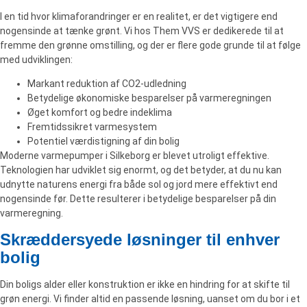
I en tid hvor klimaforandringer er en realitet, er det vigtigere end
nogensinde at tænke grønt. Vi hos Them VVS er dedikerede til at
fremme den grønne omstilling, og der er flere gode grunde til at følge
med udviklingen:
Markant reduktion af CO2-udledning
Betydelige økonomiske besparelser på varmeregningen
Øget komfort og bedre indeklima
Fremtidssikret varmesystem
Potentiel værdistigning af din bolig
Moderne varmepumper i Silkeborg er blevet utroligt effektive.
Teknologien har udviklet sig enormt, og det betyder, at du nu kan
udnytte naturens energi fra både sol og jord mere effektivt end
nogensinde før. Dette resulterer i betydelige besparelser på din
varmeregning.
Skræddersyede løsninger til enhver
bolig
Din boligs alder eller konstruktion er ikke en hindring for at skifte til
grøn energi. Vi finder altid en passende løsning, uanset om du bor i et