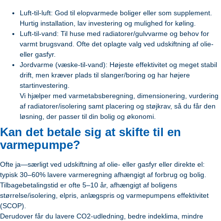
Luft-til-luft: God til elopvarmede boliger eller som supplement.
Hurtig installation, lav investering og mulighed for køling.
Luft-til-vand: Til huse med radiatorer/gulvvarme og behov for
varmt brugsvand. Ofte det oplagte valg ved udskiftning af olie-
eller gasfyr.
Jordvarme (væske-til-vand): Højeste effektivitet og meget stabil
drift, men kræver plads til slanger/boring og har højere
startinvestering.
Vi hjælper med varmetabsberegning, dimensionering, vurdering
af radiatorer/isolering samt placering og støjkrav, så du får den
løsning, der passer til din bolig og økonomi.
Kan det betale sig at skifte til en
varmepumpe?
Ofte ja—særligt ved udskiftning af olie- eller gasfyr eller direkte el:
typisk 30–60% lavere varmeregning afhængigt af forbrug og bolig.
Tilbagebetalingstid er ofte 5–10 år, afhængigt af boligens
størrelse/isolering, elpris, anlægspris og varmepumpens effektivitet
(SCOP).
Derudover får du lavere CO2-udledning, bedre indeklima, mindre