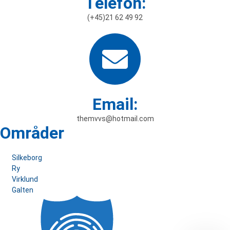
Telefon:
(+45)21 62 49 92
Email:
themvvs@hotmail.com
Områder
Silkeborg
Ry
Virklund
Galten