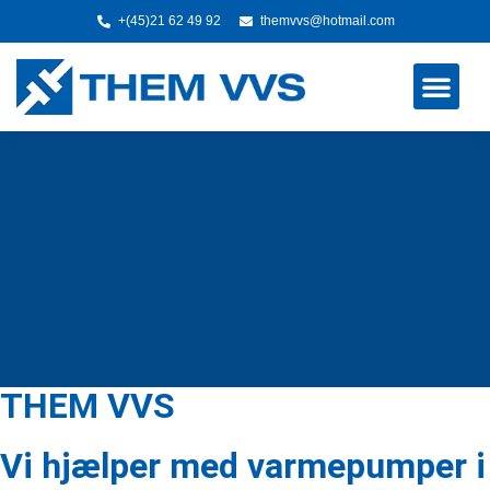
+(45)21 62 49 92
themvvs@hotmail.com
THEM VVS
Vi hjælper med varmepumper i